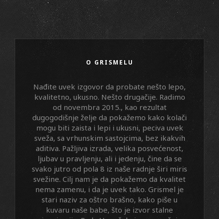
O GRISMELU
Nađite uvek izgovor da probate nešto lepo,
kvalitetno, ukusno. Nešto drugačije. Radimo
od novembra 2015., kao rezultat
dugogodišnje želje da pokažemo kako kolači
mogu biti zaista i lepi i ukusni, peciva uvek
sveža, sa vrhunskim sastojcima, bez ikakvih
aditiva. Pažljiva izrada, velika posvećenost,
ljubav u pravljenju, ali i jedenju, čine da se
svako jutro od pola 8 iz naše radnje širi miris
svežine. Cilj nam je da pokažemo da kvalitet
nema zamenu, i da je uvek tako. Grismel je
stari naziv za oštro brašno, kako piše u
kuvaru naše babe, što je izvor stalne