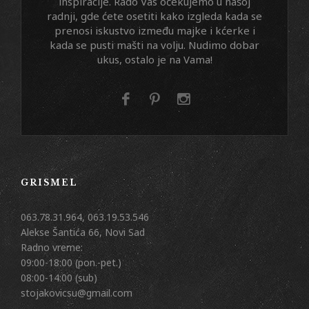
inspiracije. Rado Vas očekujemo u našoj
radnji, gde ćete osetiti kako izgleda kada se
prenosi iskustvo između majke i kćerke i
kada se pusti mašti na volju. Nudimo dobar
ukus, ostalo je na Vama!
GRISMEL
063.78.31.964, 063.19.53.546
Alekse Šantića 66, Novi Sad
Radno vreme:
09:00-18:00 (pon.-pet.)
08:00-14:00 (sub)
stojakovicsu@gmail.com