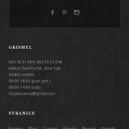
GRISMEL
063.78.31.964, 063.19.53.546
Alekse Šantića 66, Novi Sad
Radno vreme:
09:00-18:00 (pon.-pet.)
08:00-14:00 (sub)
stojakovicsu@gmail.com
STRANICE
Početna
Meni
O nama
Galerija
Novosti
Kontakt