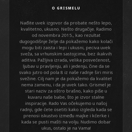
O GRISMELU
Nađite uvek izgovor da probate nešto lepo,
kvalitetno, ukusno. Nešto drugačije. Radimo
od novembra 2015., kao rezultat
dugogodišnje želje da pokažemo kako kolači
mogu biti zaista i lepi i ukusni, peciva uvek
sveža, sa vrhunskim sastojcima, bez ikakvih
aditiva. Pažljiva izrada, velika posvećenost,
ljubav u pravljenju, ali i jedenju, čine da se
svako jutro od pola 8 iz naše radnje širi miris
svežine. Cilj nam je da pokažemo da kvalitet
nema zamenu, i da je uvek tako. Grismel je
stari naziv za oštro brašno, kako piše u
kuvaru naše babe, što je izvor stalne
inspiracije. Rado Vas očekujemo u našoj
radnji, gde ćete osetiti kako izgleda kada se
prenosi iskustvo između majke i kćerke i
kada se pusti mašti na volju. Nudimo dobar
ukus, ostalo je na Vama!